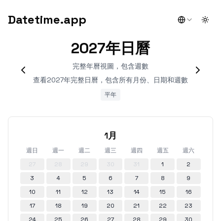
Datetime.app
Togg
2027年日曆
完整年曆視圖，包含週數
查看2027年完整日曆，包含所有月份、日期和週數
平年
1月
週日
週一
週二
週三
週四
週五
週六
27
28
29
30
31
1
2
3
4
5
6
7
8
9
10
11
12
13
14
15
16
17
18
19
20
21
22
23
24
25
26
27
28
29
30