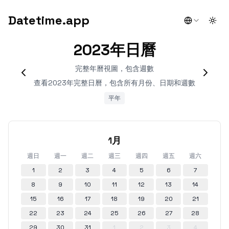
Datetime.app
Togg
2023年日曆
完整年曆視圖，包含週數
查看2023年完整日曆，包含所有月份、日期和週數
平年
1月
週日
週一
週二
週三
週四
週五
週六
1
2
3
4
5
6
7
8
9
10
11
12
13
14
15
16
17
18
19
20
21
22
23
24
25
26
27
28
29
30
31
1
2
3
4