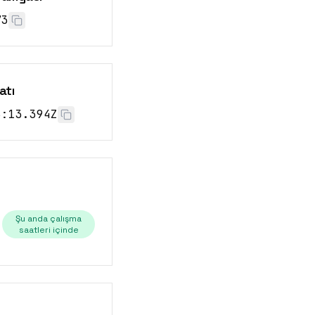
73
atı
6:13.394Z
Şu anda çalışma
saatleri içinde