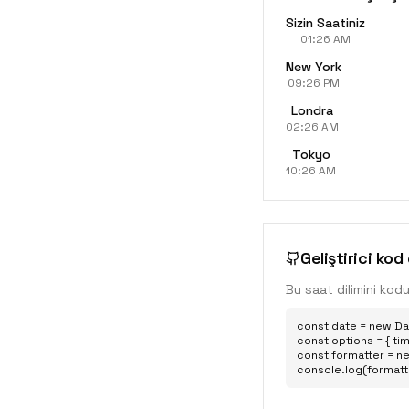
Sizin Saatiniz
01:26 AM
New York
09:26 PM
Londra
02:26 AM
Tokyo
10:26 AM
Geliştirici kod
Bu saat dilimini kod
const date = new Dat
const options = { tim
const formatter = ne
console.log(formatt