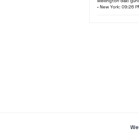
Wellington'daki günce
• New York: 09:26 PM
Wel