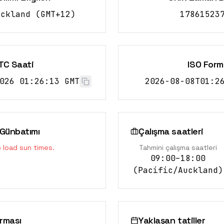
uckland
(
GMT+12
)
17861523
TC Saati
ISO Form
026 01:26:13 GMT
2026-08-08T01:2
Günbatımı
Çalışma saatleri
o load sun times.
Tahmini çalışma saatleri
09:00–18:00
(
Pacific/Auckland
)
ırması
Yaklaşan tatiller