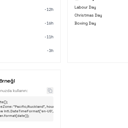
Labour Day
-12h
Christmas Day
-16h
Boxing Day
-11h
-3h
 örneği
unuzda kullanın:
e();

eZone: "Pacific/Auckland", hour: "2-digit", minute: "2-digit" };

w Intl.DateTimeFormat('en-US', options);

er.format(date));