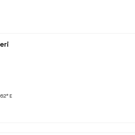
eri
762° E