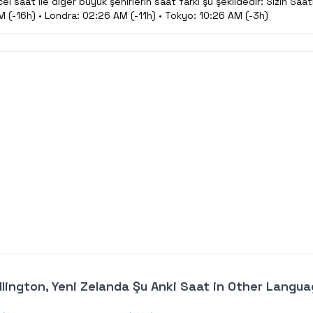
l saat ile diğer büyük şehirlerin saat farkı şu şekildedir: Sizin Saat
 (-16h) • Londra: 02:26 AM (-11h) • Tokyo: 10:26 AM (-3h)
lington, Yeni Zelanda Şu Anki Saat
in Other Langua