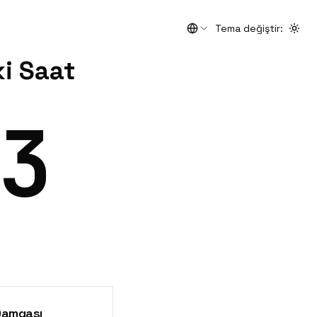
Tema değiştir
:
Togg
i Saat
3
Damgası