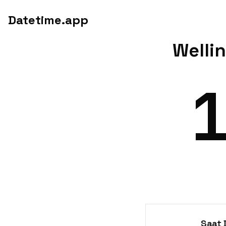
Datetime.app
Welli
Saat D