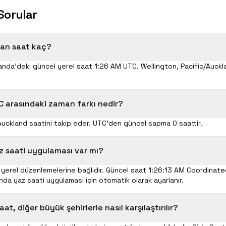
Sorular
 an saat kaç?
anda'deki güncel yerel saat 1:26 AM UTC. Wellington, Pacific/Auckl
C arasındaki zaman farkı nedir?
Auckland saatini takip eder. UTC'den güncel sapma 0 saattir.
z saati uygulaması var mı?
n yerel düzenlemelerine bağlıdır. Güncel saat 1:26:13 AM Coordinate
nda yaz saati uygulaması için otomatik olarak ayarlanır.
at, diğer büyük şehirlerle nasıl karşılaştırılır?