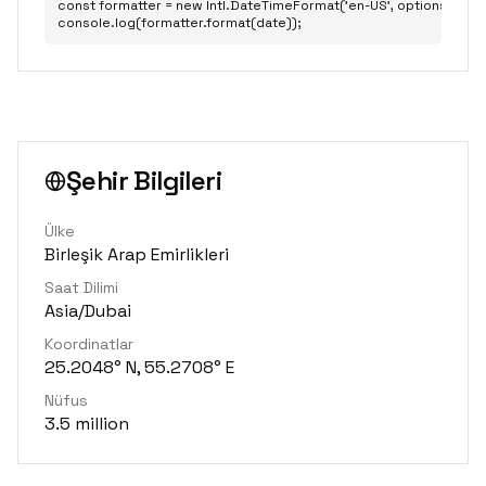
const formatter = new Intl.DateTimeFormat('en-US', options);

console.log(formatter.format(date));
Şehir Bilgileri
Ülke
Birleşik Arap Emirlikleri
Saat Dilimi
Asia/Dubai
Koordinatlar
25.2048° N, 55.2708° E
Nüfus
3.5 million