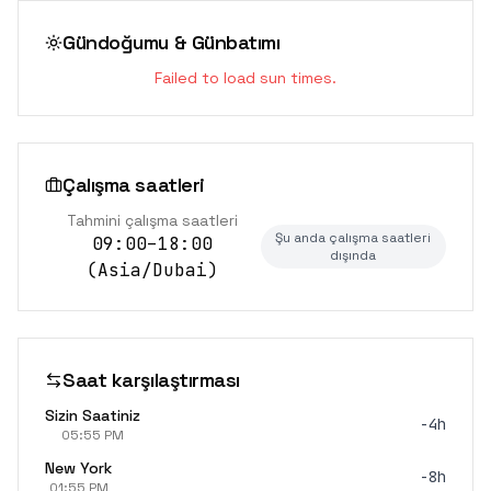
Gündoğumu & Günbatımı
Failed to load sun times.
Çalışma saatleri
Tahmini çalışma saatleri
Şu anda çalışma saatleri
09:00–18:00
dışında
(
Asia/Dubai
)
Saat karşılaştırması
Sizin Saatiniz
-4h
05:55 PM
New York
-8h
01:55 PM