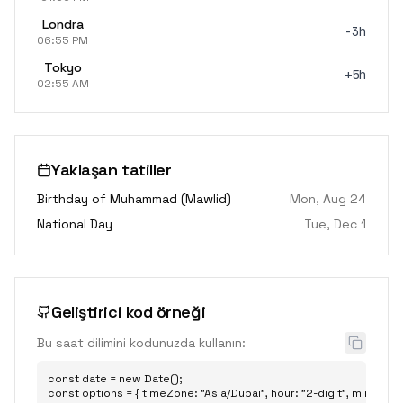
Londra
-3h
06:55 PM
Tokyo
+5h
02:55 AM
Yaklaşan tatiller
Birthday of Muhammad (Mawlid)
Mon, Aug 24
National Day
Tue, Dec 1
Geliştirici kod örneği
Bu saat dilimini kodunuzda kullanın:
const date = new Date();

const options = { timeZone: "Asia/Dubai", hour: "2-digit", minute: "2-