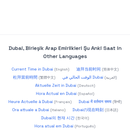
Dubai, Birleşik Arap Emirlikleri Şu Anki Saat
in
Other Languages
Current Time in Dubai
迪拜当前时间
(
English
)
(
简体中文
)
杜拜當前時間
الوقت الحالي في Dubai
(
繁體中文
)
(
العربية
)
Aktuelle Zeit in Dubai
(
Deutsch
)
Hora Actual en Dubai
(
Español
)
Heure Actuelle à Dubai
Dubai में वर्तमान समय
(
Français
)
(
हिन्दी
)
Ora attuale a Dubai
Dubaiの現在時刻
(
Italiano
)
(
日本語
)
Dubai의 현재 시간
(
한국어
)
Hora atual em Dubai
(
Português
)