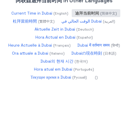
阿联酋迪拜当前时间
in Other Languages
Current Time in Dubai
迪拜当前时间
(
English
)
(
简体中文
)
杜拜當前時間
الوقت الحالي في Dubai
(
繁體中文
)
(
العربية
)
Aktuelle Zeit in Dubai
(
Deutsch
)
Hora Actual en Dubai
(
Español
)
Heure Actuelle à Dubai
Dubai में वर्तमान समय
(
Français
)
(
हिन्दी
)
Ora attuale a Dubai
Dubaiの現在時刻
(
Italiano
)
(
日本語
)
Dubai의 현재 시간
(
한국어
)
Hora atual em Dubai
(
Português
)
Текущее время в Dubai
(
Русский
)
(
)