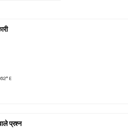
ारी
762° E
ाले प्रश्न