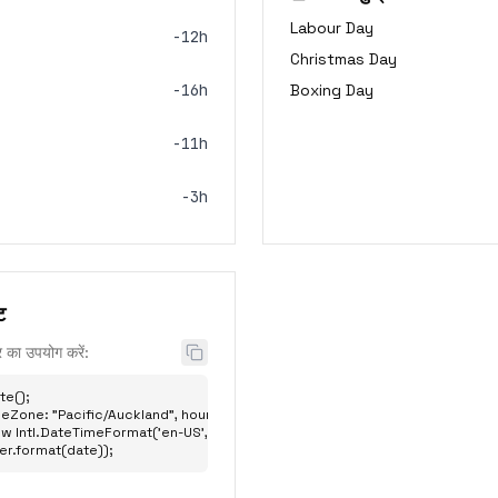
Labour Day
-12h
Christmas Day
-16h
Boxing Day
-11h
-3h
ट
र का उपयोग करें:
e();

eZone: "Pacific/Auckland", hour: "2-digit", minute: "2-digit" };

w Intl.DateTimeFormat('en-US', options);

er.format(date));