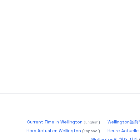
Current Time in Wellington
Wellington当
(
English
)
Hora Actual en Wellington
Heure Actuelle 
(
Español
)
Wellington의 현재 시간