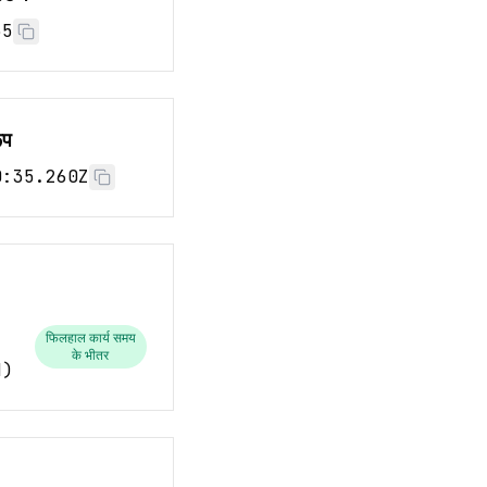
36
ूप
0:36.260Z
फिलहाल कार्य समय
के भीतर
d
)