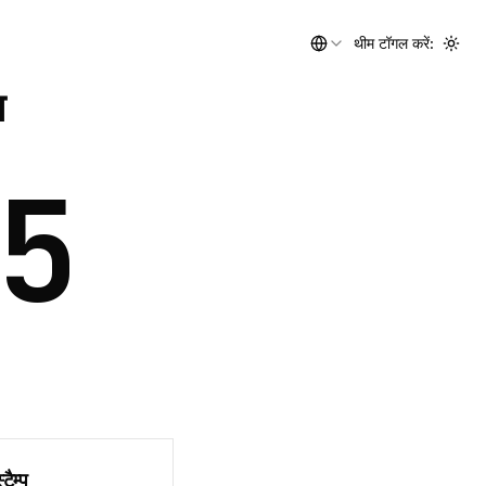
थीम टॉगल करें
:
Togg
य
6
ैम्प