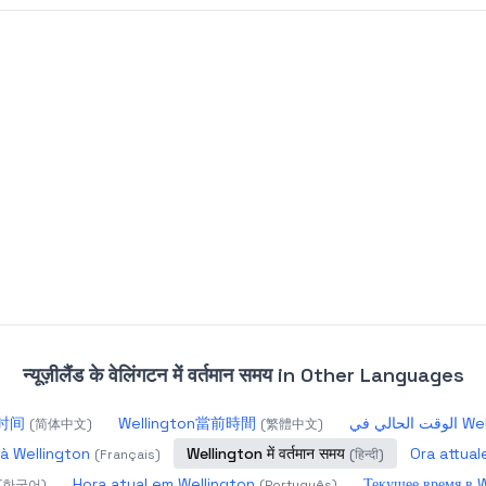
न्यूज़ीलैंड के वेलिंगटन में वर्तमान समय
in Other Languages
前时间
Wellington當前時間
الحالي في
(
简体中文
)
(
繁體中文
)
à Wellington
Wellington में वर्तमान समय
Ora attual
(
Français
)
(
हिन्दी
)
Hora atual em Wellington
Текущее время в 
(
한국어
)
(
Português
)