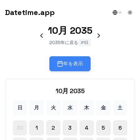
Datetime.app
Togg
10月
2035
2035年に戻る
31日
年を表示
10月
2035
日
月
火
水
木
金
土
30
1
2
3
4
5
6