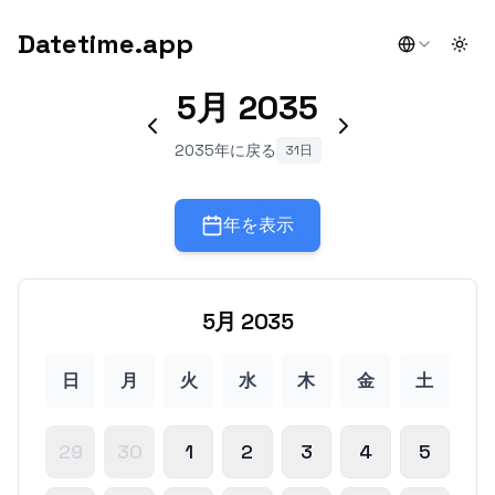
Datetime.app
Togg
5月
2035
2035年に戻る
31日
年を表示
5月
2035
日
月
火
水
木
金
土
29
30
1
2
3
4
5