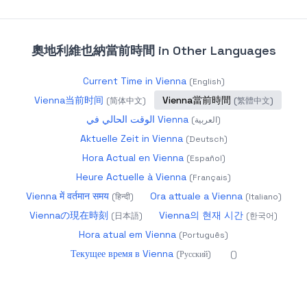
奧地利維也納當前時間
in Other Languages
Current Time in Vienna
(
English
)
Vienna当前时间
Vienna當前時間
(
简体中文
)
(
繁體中文
)
الوقت الحالي في Vienna
(
العربية
)
Aktuelle Zeit in Vienna
(
Deutsch
)
Hora Actual en Vienna
(
Español
)
Heure Actuelle à Vienna
(
Français
)
Vienna में वर्तमान समय
Ora attuale a Vienna
(
हिन्दी
)
(
Italiano
)
Viennaの現在時刻
Vienna의 현재 시간
(
日本語
)
(
한국어
)
Hora atual em Vienna
(
Português
)
Текущее время в Vienna
(
Русский
)
(
)