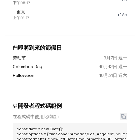
下午05:17
東京
+16h
上午01:17
即將到來的節假日
劳动节
9月7日 週一
Columbus Day
10月12日 週一
Halloween
10月31日 週六
開發者程式碼範例
在程式碼中使用此時區：
const date = new Date();

const options = { timeZone: "America/Los_Angeles", hour: "2-digit",
const formatter = new Intl.DateTimeFormat('en-US', options);
