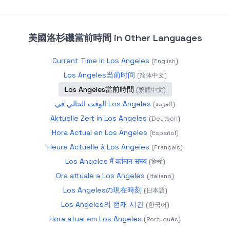
美國洛杉磯當前時間
in Other Languages
Current Time in Los Angeles
(
English
)
Los Angeles当前时间
(
简体中文
)
Los Angeles當前時間
(
繁體中文
)
الوقت الحالي في Los Angeles
(
العربية
)
Aktuelle Zeit in Los Angeles
(
Deutsch
)
Hora Actual en Los Angeles
(
Español
)
Heure Actuelle à Los Angeles
(
Français
)
Los Angeles में वर्तमान समय
(
हिन्दी
)
Ora attuale a Los Angeles
(
Italiano
)
Los Angelesの現在時刻
(
日本語
)
Los Angeles의 현재 시간
(
한국어
)
Hora atual em Los Angeles
(
Português
)