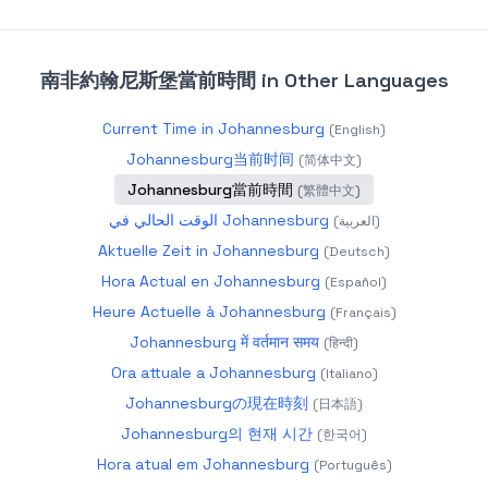
南非約翰尼斯堡當前時間
in Other Languages
Current Time in Johannesburg
(
English
)
Johannesburg当前时间
(
简体中文
)
Johannesburg當前時間
(
繁體中文
)
الوقت الحالي في Johannesburg
(
العربية
)
Aktuelle Zeit in Johannesburg
(
Deutsch
)
Hora Actual en Johannesburg
(
Español
)
Heure Actuelle à Johannesburg
(
Français
)
Johannesburg में वर्तमान समय
(
हिन्दी
)
Ora attuale a Johannesburg
(
Italiano
)
Johannesburgの現在時刻
(
日本語
)
Johannesburg의 현재 시간
(
한국어
)
Hora atual em Johannesburg
(
Português
)