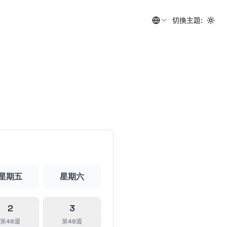
切換主題
:
Togg
星期五
星期六
2
3
第48週
第48週