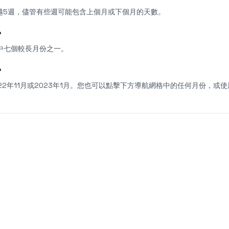
越5週，儘管有些週可能包含上個月或下個月的天數。
？
年中七個較長月份之一。
？
22年11月或2023年1月。您也可以點擊下方導航網格中的任何月份，或