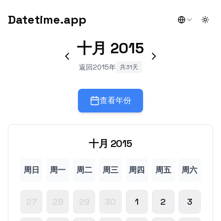
Datetime.app
Togg
十月
2015
返回2015年
共31天
查看年份
十月
2015
周日
周一
周二
周三
周四
周五
周六
27
28
29
30
1
2
3