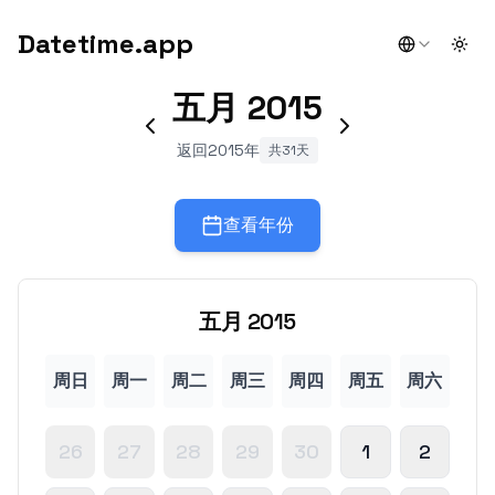
Datetime.app
Togg
五月
2015
返回2015年
共31天
查看年份
五月
2015
周日
周一
周二
周三
周四
周五
周六
26
27
28
29
30
1
2