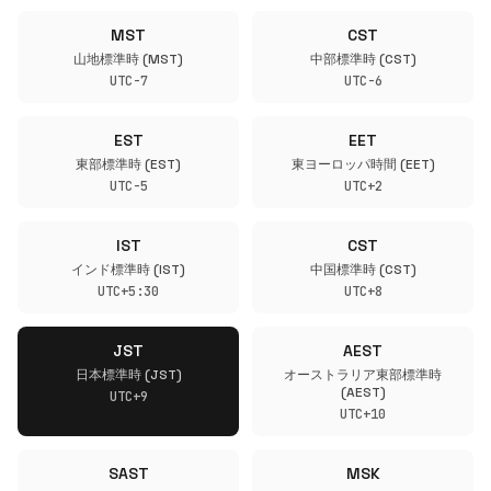
MST
CST
山地標準時 (MST)
中部標準時 (CST)
UTC-7
UTC-6
EST
EET
東部標準時 (EST)
東ヨーロッパ時間 (EET)
UTC-5
UTC+2
IST
CST
インド標準時 (IST)
中国標準時 (CST)
UTC+5:30
UTC+8
JST
AEST
日本標準時 (JST)
オーストラリア東部標準時
(AEST)
UTC+9
UTC+10
SAST
MSK