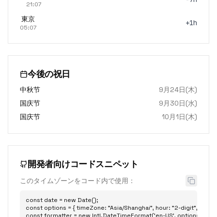
21:07
東京
+1h
05:07
今後の祝日
中秋节
9月24日(木)
国庆节
9月30日(水)
国庆节
10月1日(木)
開発者向けコードスニペット
このタイムゾーンをコード内で使用：
const date = new Date();

const options = { timeZone: "Asia/Shanghai", hour: "2-digit", minute: 
const formatter = new Intl.DateTimeFormat('en-US', options);
