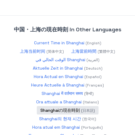
中国・上海の現在時刻
in Other Languages
Current Time in Shanghai
(
English
)
上海当前时间
上海當前時間
(
简体中文
)
(
繁體中文
)
الوقت الحالي في Shanghai
(
العربية
)
Aktuelle Zeit in Shanghai
(
Deutsch
)
Hora Actual en Shanghai
(
Español
)
Heure Actuelle à Shanghai
(
Français
)
Shanghai में वर्तमान समय
(
हिन्दी
)
Ora attuale a Shanghai
(
Italiano
)
Shanghaiの現在時刻
(
日本語
)
Shanghai의 현재 시간
(
한국어
)
Hora atual em Shanghai
(
Português
)