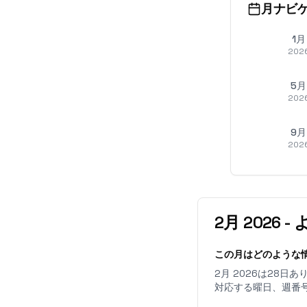
月ナビ
1月
202
5月
202
9月
202
2月
2026
-
この月はどのような
2月 2026は28
対応する曜日、週番