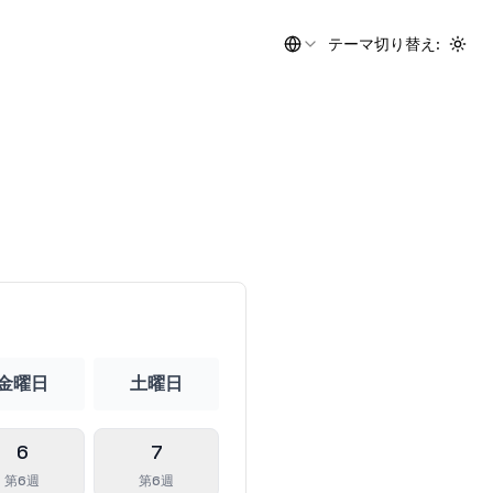
テーマ切り替え
:
Togg
金曜日
土曜日
6
7
第6週
第6週