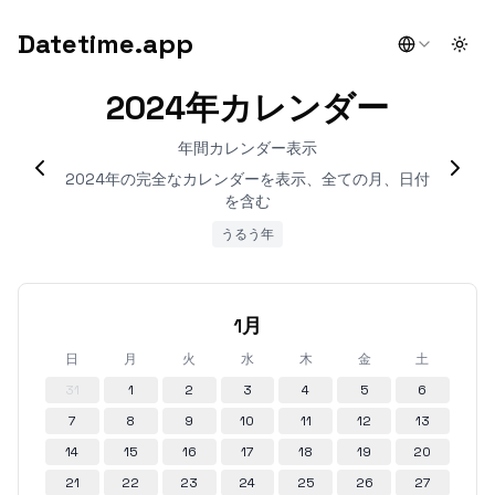
Datetime.app
Togg
2024年カレンダー
年間カレンダー表示
2024年の完全なカレンダーを表示、全ての月、日付
を含む
うるう年
1月
日
月
火
水
木
金
土
31
1
2
3
4
5
6
7
8
9
10
11
12
13
14
15
16
17
18
19
20
21
22
23
24
25
26
27