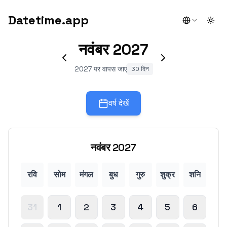
Datetime.app
Togg
नवंबर
2027
2027 पर वापस जाएं
30 दिन
वर्ष देखें
नवंबर
2027
रवि
सोम
मंगल
बुध
गुरु
शुक्र
शनि
31
1
2
3
4
5
6