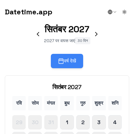
Datetime.app
Togg
सितंबर
2027
2027 पर वापस जाएं
30 दिन
वर्ष देखें
सितंबर
2027
रवि
सोम
मंगल
बुध
गुरु
शुक्र
शनि
29
30
31
1
2
3
4