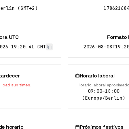
Berlin
(
GMT+2
)
17862168
ora UTC
Formato 
026 19:20:42 GMT
2026-08-08T19:2
tardecer
Horario laboral
o load sun times.
Horario laboral aproximad
09:00–18:00
(
Europe/Berlin
)
e horario
Próximos festivos