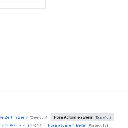
le Zeit in Berlin
Hora Actual en Berlin
(
Deutsch
)
(
Español
)
rlin의 현재 시간
Hora atual em Berlin
(
한국어
)
(
Português
)