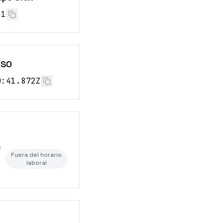
42
ISO
0:42.872Z
o
Fuera del horario
laboral