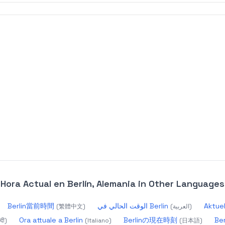
Hora Actual en Berlín, Alemania
in Other Languages
Berlin當前時間
الوقت الحالي في Berlin
Aktuel
(
繁體中文
)
(
العربية
)
Ora attuale a Berlin
Berlinの現在時刻
Be
्दी
)
(
Italiano
)
(
日本語
)