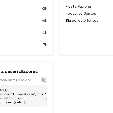
Fiesta Nacional
-2h
Todos los Santos
-6h
Día de los Difuntos
-1h
+7h
a desarrolladores
raria en tu código:
e();

eZone: "Europe/Berlin", hour: "2-digit", minute: "2-digit" };

w Intl.DateTimeFormat('en-US', options);

er.format(date));