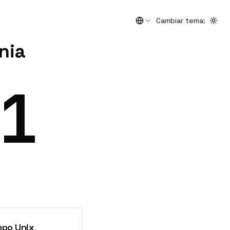
Cambiar tema
:
Togg
nia
2
mpo Unix