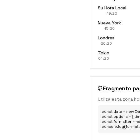
Su Hora Local
19:20
Nueva York
15:20
Londres
20:20
Tokio
04:20
Fragmento par
Utiliza esta zona ho
const date = new Dat
const options = { tim
const formatter = ne
console.log(formatt