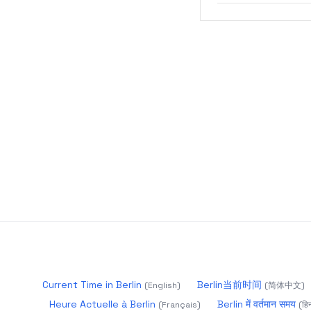
Current Time in Berlin
Berlin当前时间
(
English
)
(
简体中文
)
Heure Actuelle à Berlin
Berlin में वर्तमान समय
(
Français
)
(
हिन