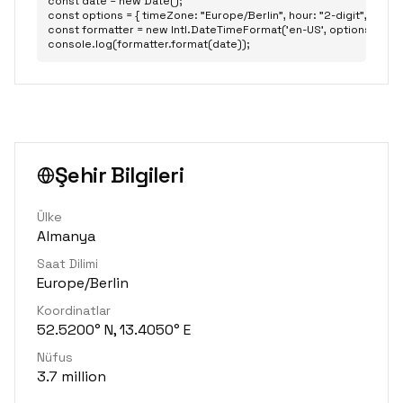
const date = new Date();

const options = { timeZone: "Europe/Berlin", hour: "2-digit", minute: 
const formatter = new Intl.DateTimeFormat('en-US', options);

console.log(formatter.format(date));
Şehir Bilgileri
Ülke
Almanya
Saat Dilimi
Europe/Berlin
Koordinatlar
52.5200° N, 13.4050° E
Nüfus
3.7 million