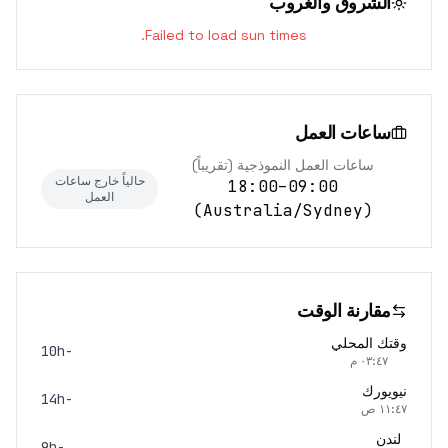
الشروق والغروب
Failed to load sun times.
ساعات العمل
ساعات العمل النموذجية (تقريباً)
حالياً خارج ساعات
09:00–18:00
العمل
)
Australia/Sydney
(
مقارنة الوقت
وقتك المحلي
-10h
٠٣:٤٧ م
نيويورك
-14h
١١:٤٧ ص
لندن
-9h