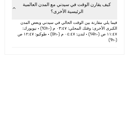
كيف يقارن الوقت في سيدني مع المدن العالمية
الرئيسية الأخرى؟
فيما يلي مقارنة بين الوقت الحالي في سيدني وبعض المدن
الكبرى الأخرى: وقتك المحلي: ٠٣:٤٧ م (-10h) • نيويورك:
١١:٤٧ ص (-14h) • لندن: ٠٤:٤٧ م (-9h) • طوكيو: ١٢:٤٧ ص
(-1h)