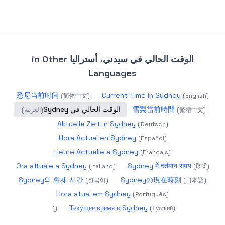
الوقت الحالي في سيدني، أستراليا
in Other
Languages
悉尼当前时间
Current Time in Sydney
(
简体中文
)
(
English
)
雪梨當前時間
الوقت الحالي في Sydney
)
繁體中文
(
(
العربية
)
Aktuelle Zeit in Sydney
(
Deutsch
)
Hora Actual en Sydney
(
Español
)
Heure Actuelle à Sydney
(
Français
)
Ora attuale a Sydney
Sydney में वर्तमान समय
(
Italiano
)
(
हिन्दी
)
Sydney의 현재 시간
Sydneyの現在時刻
(
한국어
)
(
日本語
)
Hora atual em Sydney
(
Português
)
Текущее время в Sydney
)
(
(
Русский
)