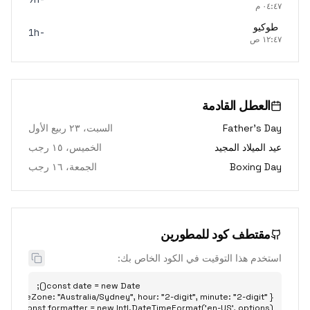
٠٤:٤٧ م
طوكيو
-1h
١٢:٤٧ ص
العطل القادمة
Father's Day
السبت، ٢٣ ربيع الأول
عيد الميلاد المجيد
الخميس، ١٥ رجب
Boxing Day
الجمعة، ١٦ رجب
مقتطف كود للمطورين
استخدم هذا التوقيت في الكود الخاص بك: