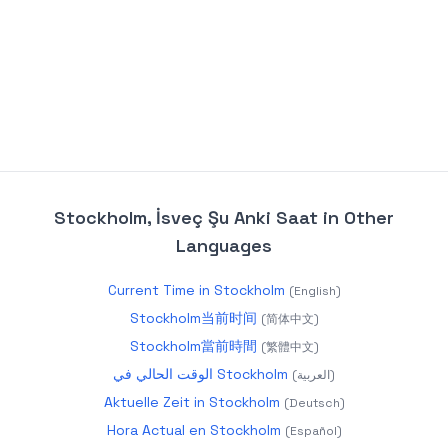
Stockholm, İsveç Şu Anki Saat
in Other
Languages
Current Time in Stockholm
(
English
)
Stockholm当前时间
(
简体中文
)
Stockholm當前時間
(
繁體中文
)
الوقت الحالي في Stockholm
(
العربية
)
Aktuelle Zeit in Stockholm
(
Deutsch
)
Hora Actual en Stockholm
(
Español
)