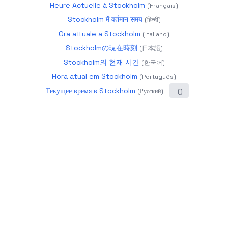
Heure Actuelle à Stockholm
(
Français
)
Stockholm में वर्तमान समय
(
हिन्दी
)
Ora attuale a Stockholm
(
Italiano
)
Stockholmの現在時刻
(
日本語
)
Stockholm의 현재 시간
(
한국어
)
Hora atual em Stockholm
(
Português
)
Текущее время в Stockholm
(
Русский
)
(
)
2026
datetime.app - Precise World Time
About
Calendar 2025
Glossary
Year Progress
Age
Calculator
Holidays
Timezones
Changelog
more
products