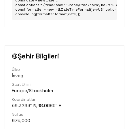
const date = new Date();

const options = { timeZone: "Europe/Stockholm", hour: "2-digit", min
const formatter = new Intl.DateTimeFormat('en-US', options);

console.log(formatter.format(date));
Şehir Bilgileri
Ülke
İsveç
Saat Dilimi
Europe/Stockholm
Koordinatlar
59.3293° N, 18.0686° E
Nüfus
975,000