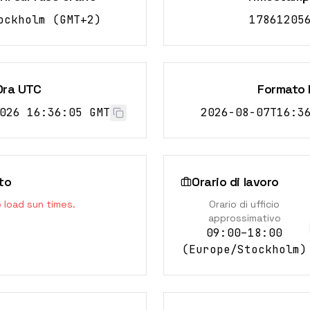
ockholm
(
GMT+2
)
17861205
Ora UTC
Formato 
026 16:36:06 GMT
2026-08-07T16:3
to
Orario di lavoro
o load sun times.
Orario di ufficio
approssimativo
09:00–18:00
(
Europe/Stockholm
)