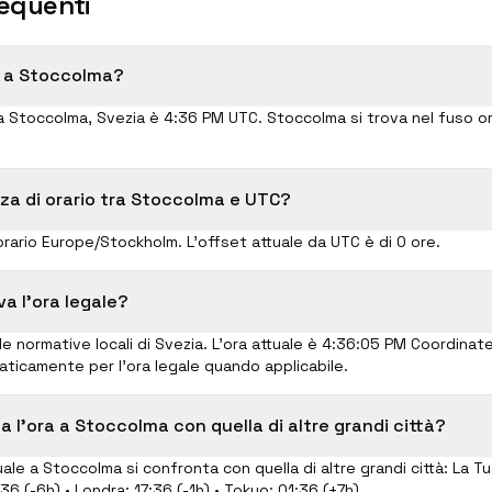
equenti
o a Stoccolma?
e a Stoccolma, Svezia è 4:36 PM UTC. Stoccolma si trova nel fuso or
nza di orario tra Stoccolma e UTC?
rario Europe/Stockholm. L'offset attuale da UTC è di 0 ore.
a l'ora legale?
e normative locali di Svezia. L'ora attuale è 4:36:06 PM Coordinat
aticamente per l'ora legale quando applicabile.
 l'ora a Stoccolma con quella di altre grandi città?
ale a Stoccolma si confronta con quella di altre grandi città: La T
36 (-6h) • Londra: 17:36 (-1h) • Tokyo: 01:36 (+7h)