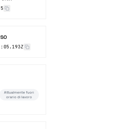
66
ISO
6:06.193Z
Attualmente fuori
orario di lavoro