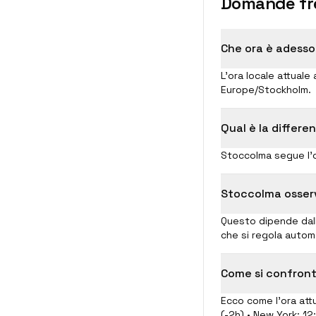
Domande fr
Che ora è adess
L'ora locale attual
Europe/Stockholm.
Qual è la differe
Stoccolma segue l'o
Stoccolma osserv
Questo dipende dall
che si regola autom
Come si confronta
Ecco come l'ora attu
(-2h) • New York: 12: