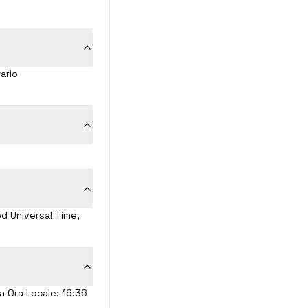
ario
ed Universal Time,
ua Ora Locale: 16:36