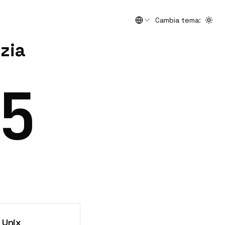
Cambia tema
:
Togg
zia
6
 Unix