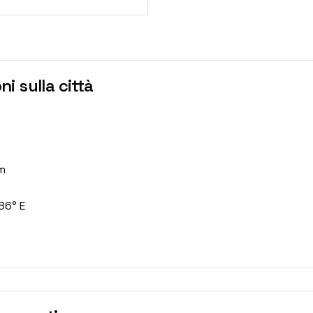
i sulla città
m
86° E