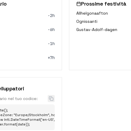
rio
Prossime festività
Allhelgonaafton
-2h
Ognissanti
-6h
Gustav-Adolf-dagen
-1h
+7h
iluppatori
rio nel tuo codice:
e();

eZone: "Europe/Stockholm", hour: "2-digit", minute: "2-digit" };

w Intl.DateTimeFormat('en-US', options);

er.format(date));