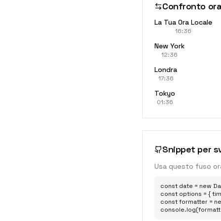
Confronto ora
La Tua Ora Locale
16:36
New York
12:36
Londra
17:36
Tokyo
01:36
Snippet per sv
Usa questo fuso ora
const date = new Dat
const options = { tim
const formatter = ne
console.log(formatt