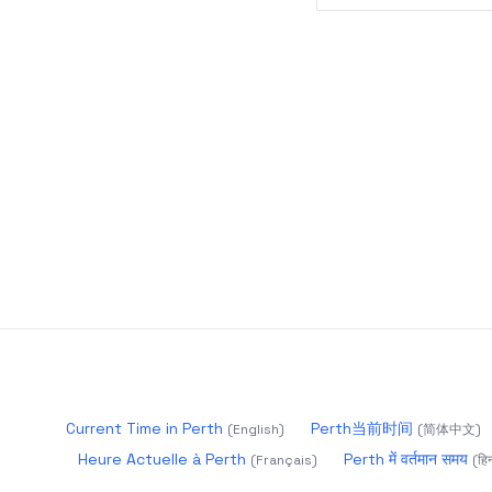
Current Time in Perth
Perth当前时间
(
English
)
(
简体中文
)
Heure Actuelle à Perth
Perth में वर्तमान समय
(
Français
)
(
हिन