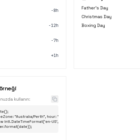
Father's Day
-8h
Christmas Day
-12h
Boxing Day
-7h
+1h
 örneği
unuzda kullanın:
e();

Zone: "Australia/Perth", hour: "2-digit", minute: "2-digit" };

w Intl.DateTimeFormat('en-US', options);

er.format(date));