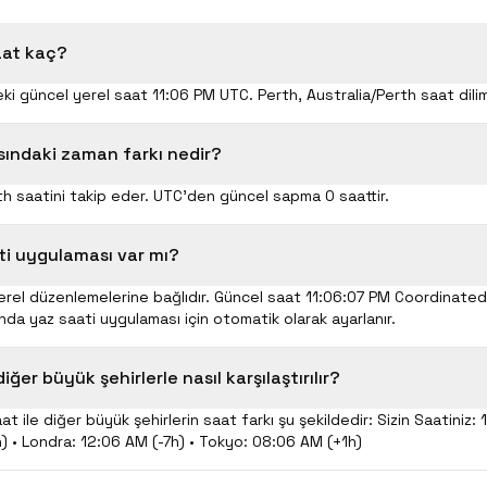
aat kaç?
ki güncel yerel saat 11:06 PM UTC. Perth, Australia/Perth saat dili
sındaki zaman farkı nedir?
th saatini takip eder. UTC'den güncel sapma 0 saattir.
ti uygulaması var mı?
yerel düzenlemelerine bağlıdır. Güncel saat 11:06:08 PM Coordinate
nda yaz saati uygulaması için otomatik olarak ayarlanır.
iğer büyük şehirlerle nasıl karşılaştırılır?
t ile diğer büyük şehirlerin saat farkı şu şekildedir: Sizin Saatiniz:
) • Londra: 12:06 AM (-7h) • Tokyo: 08:06 AM (+1h)