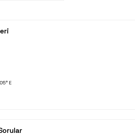
eri
605° E
Sorular