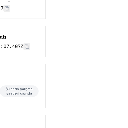
68
atı
6:08.407Z
Şu anda çalışma
saatleri dışında