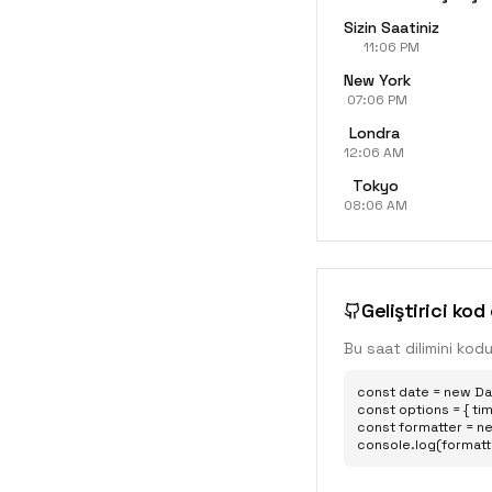
Sizin Saatiniz
11:06 PM
New York
07:06 PM
Londra
12:06 AM
Tokyo
08:06 AM
Geliştirici kod
Bu saat dilimini kod
const date = new Dat
const options = { time
const formatter = ne
console.log(formatt