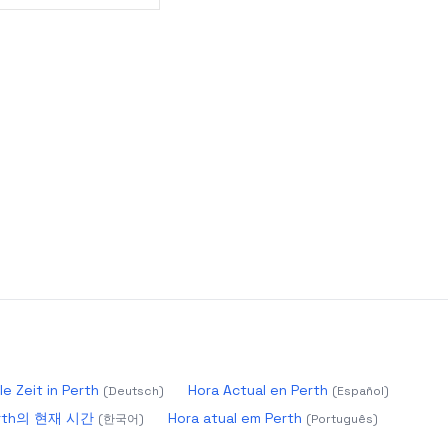
le Zeit in Perth
Hora Actual en Perth
(
Deutsch
)
(
Español
)
rth의 현재 시간
Hora atual em Perth
(
한국어
)
(
Português
)