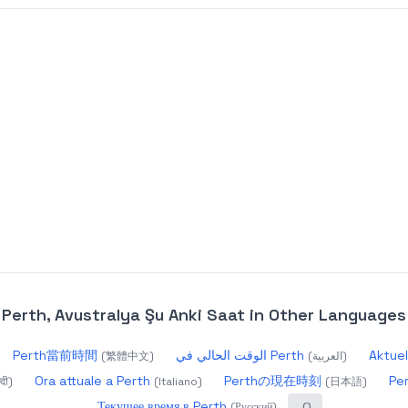
Perth, Avustralya Şu Anki Saat
in Other Languages
Perth當前時間
الوقت الحالي في Perth
Aktuel
(
繁體中文
)
(
العربية
)
Ora attuale a Perth
Perthの現在時刻
Pe
्दी
)
(
Italiano
)
(
日本語
)
Текущее время в Perth
(
Русский
)
(
)