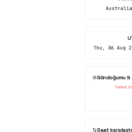
Australi
U
Thu, 06 Aug 2
Gündoğumu & 
Failed t
Saat karşılaşt