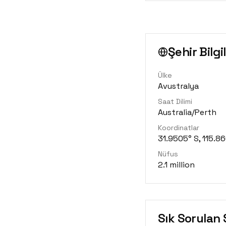
Şehir Bilgil
Ülke
Avustralya
Saat Dilimi
Australia/Perth
Koordinatlar
31.9505° S, 115.8
Nüfus
2.1 million
Sık Sorulan 