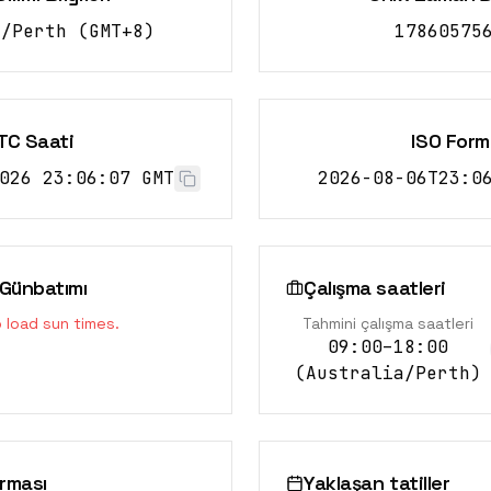
a/Perth
(
GMT+8
)
17860575
TC Saati
ISO Form
026 23:06:08 GMT
2026-08-06T23:0
Günbatımı
Çalışma saatleri
o load sun times.
Tahmini çalışma saatleri
09:00–18:00
(
Australia/Perth
)
ırması
Yaklaşan tatiller