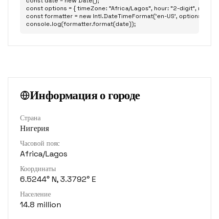
const date = new Date();

const options = { timeZone: "Africa/Lagos", hour: "2-digit", minute: "
const formatter = new Intl.DateTimeFormat('en-US', options);

console.log(formatter.format(date));
Информация о городе
Страна
Нигерия
Часовой пояс
Africa/Lagos
Координаты
6.5244° N, 3.3792° E
Население
14.8 million