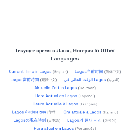
Текущее время в Лагос, Нигерия
in Other
Languages
Current Time in Lagos
Lagos当前时间
(
English
)
(
简体中文
)
Lagos當前時間
الوقت الحالي في Lagos
(
繁體中文
)
(
العربية
)
Aktuelle Zeit in Lagos
(
Deutsch
)
Hora Actual en Lagos
(
Español
)
Heure Actuelle à Lagos
(
Français
)
Lagos में वर्तमान समय
Ora attuale a Lagos
(
हिन्दी
)
(
Italiano
)
Lagosの現在時刻
Lagos의 현재 시간
(
日本語
)
(
한국어
)
Hora atual em Lagos
(
Português
)