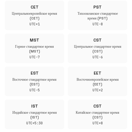
CET
PST
Центральноевропейское время
Тихоокеанское стандартное
(CET)
время (PST)
UTC+1
UTC-8
MST
CST
Горное стандартное время
Центральное стандартное время
(MST)
(CST)
UTC-7
UTC-6
EST
EET
Восточное стандартное время
Восточноевропейское время
(EST)
(EET)
UTC-5
UTC+2
IST
CST
Индийское стандартное время
Китайское стандартное время
(IST)
(CST)
UTC+5:30
UTC+8