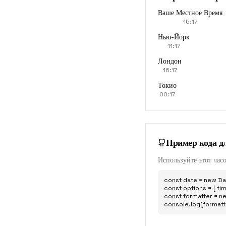
Ваше Местное Время
15:17
Нью-Йорк
11:17
Лондон
16:17
Токио
00:17
Пример кода д
Используйте этот часо
const date = new Dat
const options = { tim
const formatter = ne
console.log(formatt