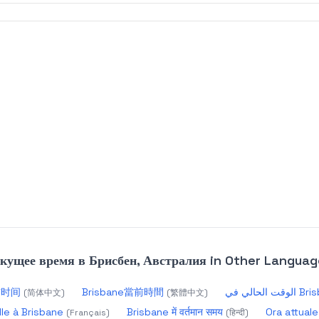
кущее время в Брисбен, Австралия
in Other Languag
当前时间
Brisbane當前時間
قت الحالي في
(
简体中文
)
(
繁體中文
)
le à Brisbane
Brisbane में वर्तमान समय
Ora attuale
(
Français
)
(
हिन्दी
)