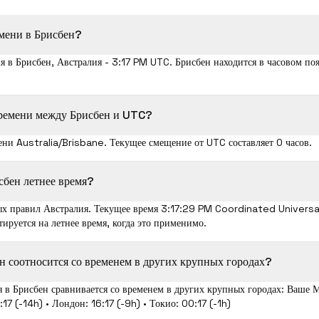
емени в Брисбен?
я в Брисбен, Австралия - 3:17 PM UTC. Брисбен находится в часовом поя
времени между Брисбен и UTC?
ени Australia/Brisbane. Текущее смещение от UTC составляет 0 часов.
сбен летнее время?
ых правил Австралия. Текущее время 3:17:30 PM Coordinated Universa
тируется на летнее время, когда это применимо.
н соотносится со временем в других крупных городах?
я в Брисбен сравнивается со временем в других крупных городах: Ваше М
:17 (-14h) • Лондон: 16:17 (-9h) • Токио: 00:17 (-1h)