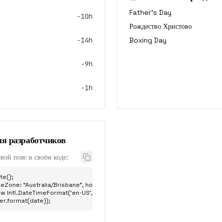
Father's Day
-10h
Рождество Христово
-14h
Boxing Day
-9h
-1h
ля разработчиков
вой пояс в своём коде:
e();

eZone: "Australia/Brisbane", hour: "2-digit", minute: "2-digit" };

w Intl.DateTimeFormat('en-US', options);

er.format(date));