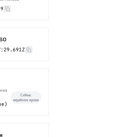
50
ISO
7:30.691Z
ремя
Сейчас
нерабочее время
ne
)
и