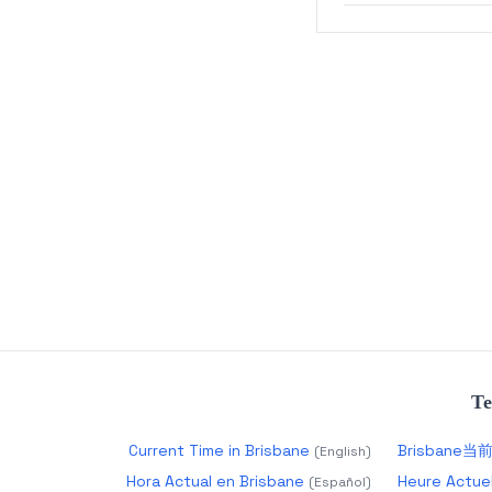
Те
Current Time in Brisbane
Brisbane
(
English
)
Hora Actual en Brisbane
Heure Actuel
(
Español
)