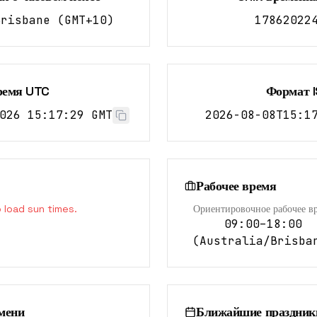
Brisbane
(
GMT+10
)
17862022
ремя UTC
Формат 
026 15:17:30 GMT
2026-08-08T15:1
Рабочее время
o load sun times.
Ориентировочное рабочее в
09:00–18:00
(
Australia/Brisba
мени
Ближайшие праздник