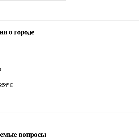
я о городе
e
251° E
аемые вопросы