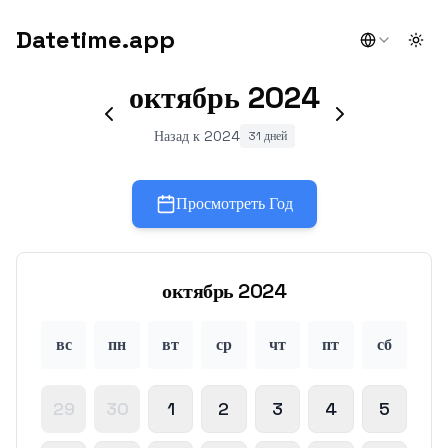
Datetime.app
Togg
октябрь
2024
Назад к 2024
31 дней
Просмотреть Год
октябрь
2024
вс
пн
вт
ср
чт
пт
сб
29
30
1
2
3
4
5