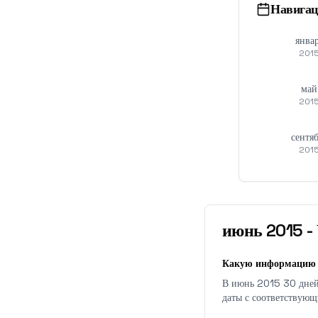
Навигац
янва
201
май
201
сентя
201
июнь
2015
-
Какую информацию 
В июнь 2015 30 дней,
даты с соответствующ