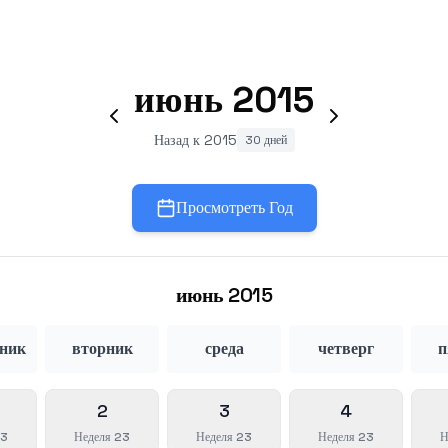
июнь
2015
Назад к 2015
30 дней
Просмотреть Год
июнь
2015
ьник
вторник
среда
четверг
п
2
3
4
23
Неделя 23
Неделя 23
Неделя 23
Н