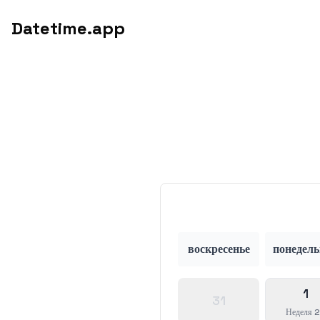
Datetime.app
воскресенье
понедел
1
31
Неделя 