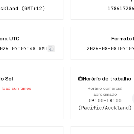
uckland
(
GMT+12
)
17861728
ora UTC
Formato 
026 07:07:49 GMT
2026-08-08T07:0
o Sol
Horário de trabalho
o load sun times.
Horário comercial
aproximado
09:00–18:00
(
Pacific/Auckland
)