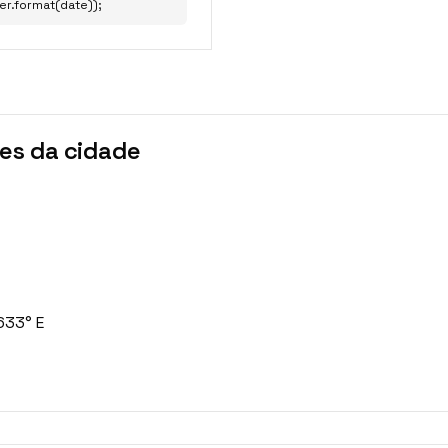
er.format(date));
es da cidade
633° E