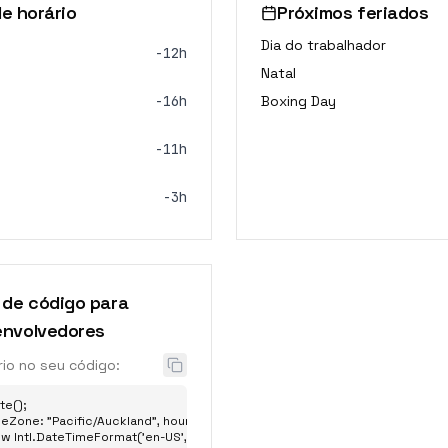
e horário
Próximos feriados
Dia do trabalhador
-12h
Natal
-16h
Boxing Day
-11h
-3h
 de código para
nvolvedores
io no seu código:
e();

eZone: "Pacific/Auckland", hour: "2-digit", minute: "2-digit" };

w Intl.DateTimeFormat('en-US', options);
