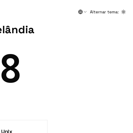
Alternar tema
:
Togg
elândia
9
 Unix