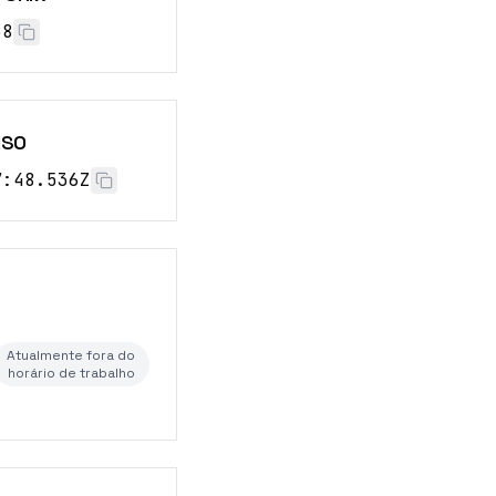
69
ISO
7:49.536Z
Atualmente fora do
horário de trabalho