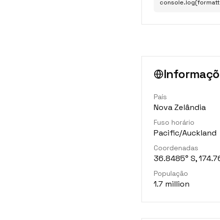
console.log(formatt
Informaçõ
País
Nova Zelândia
Fuso horário
Pacific/Auckland
Coordenadas
36.8485° S, 174.7
População
1.7 million