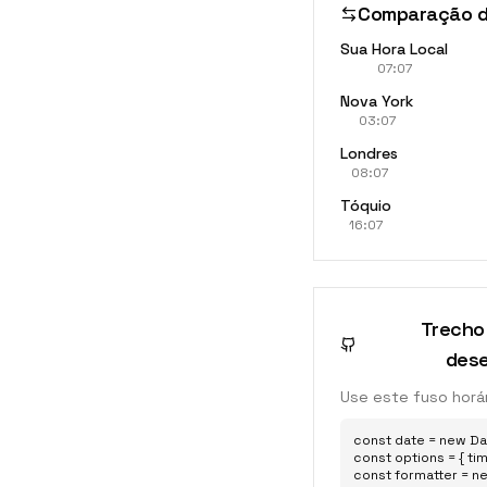
Comparação d
Sua Hora Local
07:07
Nova York
03:07
Londres
08:07
Tóquio
16:07
Trecho
dese
Use este fuso horár
const date = new Dat
const options = { tim
const formatter = ne