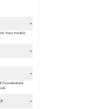
 no fuso horário
AM Coordinated
vel.
s?