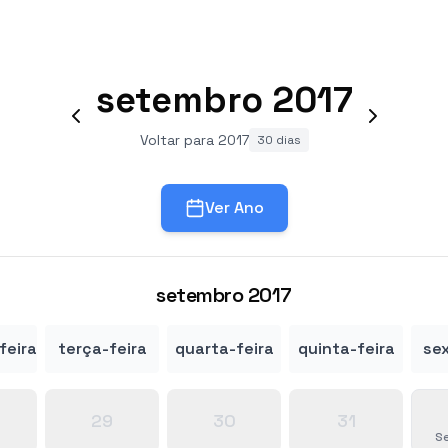
setembro
2017
Voltar para 2017
30 dias
Ver Ano
setembro
2017
feira
terça-feira
quarta-feira
quinta-feira
sex
29
30
31
S