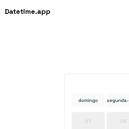
Datetime.app
domingo
segunda-
27
28