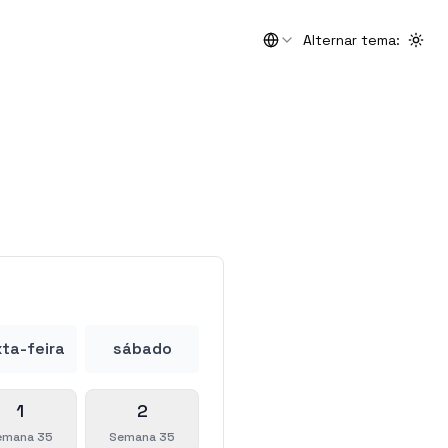
Alternar tema
:
Togg
ta-feira
sábado
1
2
emana 35
Semana 35