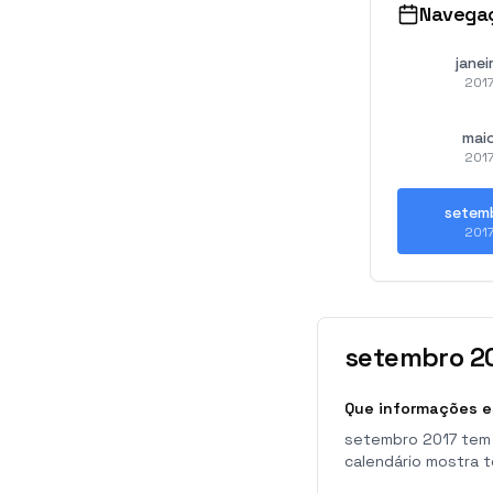
Navega
janei
201
mai
201
setem
201
setembro
2
Que informações e
setembro 2017 tem 
calendário mostra 