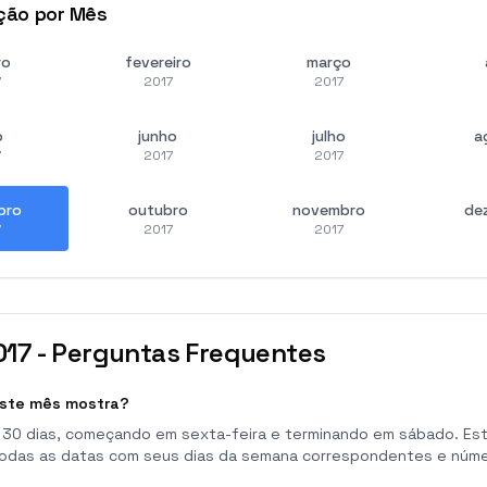
ção por Mês
ro
fevereiro
março
7
2017
2017
o
junho
julho
a
7
2017
2017
bro
outubro
novembro
de
7
2017
2017
017
-
Perguntas Frequentes
ste mês mostra?
30 dias, começando em sexta-feira e terminando em sábado. Est
todas as datas com seus dias da semana correspondentes e núm