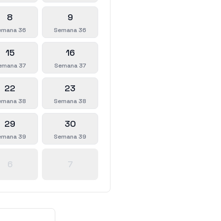
8
9
emana 36
Semana 36
15
16
emana 37
Semana 37
22
23
emana 38
Semana 38
29
30
emana 39
Semana 39
6
7