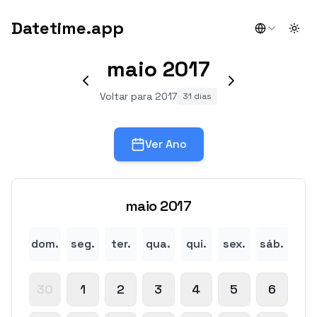
Datetime.app
Togg
maio
2017
Voltar para 2017
31 dias
Ver Ano
maio
2017
dom.
seg.
ter.
qua.
qui.
sex.
sáb.
30
1
2
3
4
5
6