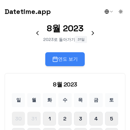
Datetime.app
Togg
8월
2023
2023로 돌아가기
31일
연도 보기
8월
2023
일
월
화
수
목
금
토
30
31
1
2
3
4
5