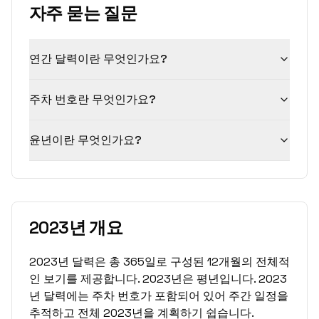
자주 묻는 질문
연간 달력이란 무엇인가요?
주차 번호란 무엇인가요?
윤년이란 무엇인가요?
2023년 개요
2023년 달력은 총 365일로 구성된 12개월의 전체적
인 보기를 제공합니다. 2023년은 평년입니다. 2023
년 달력에는 주차 번호가 포함되어 있어 주간 일정을
추적하고 전체 2023년을 계획하기 쉽습니다.