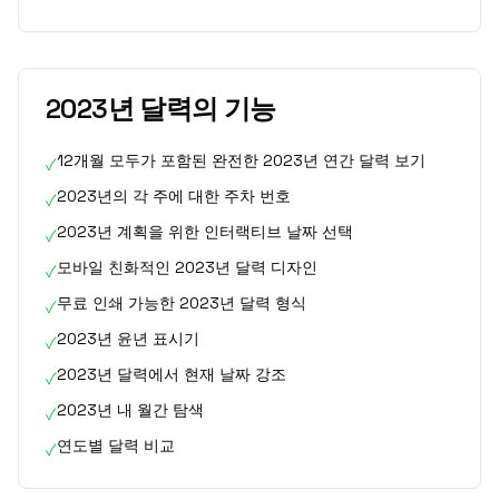
2023년 달력의 기능
12개월 모두가 포함된 완전한 2023년 연간 달력 보기
✓
2023년의 각 주에 대한 주차 번호
✓
2023년 계획을 위한 인터랙티브 날짜 선택
✓
모바일 친화적인 2023년 달력 디자인
✓
무료 인쇄 가능한 2023년 달력 형식
✓
2023년 윤년 표시기
✓
2023년 달력에서 현재 날짜 강조
✓
2023년 내 월간 탐색
✓
연도별 달력 비교
✓