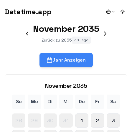
Datetime.app
Togg
November
2035
Zurück zu 2035
30 Tage
Jahr Anzeigen
November
2035
So
Mo
Di
Mi
Do
Fr
Sa
28
29
30
31
1
2
3