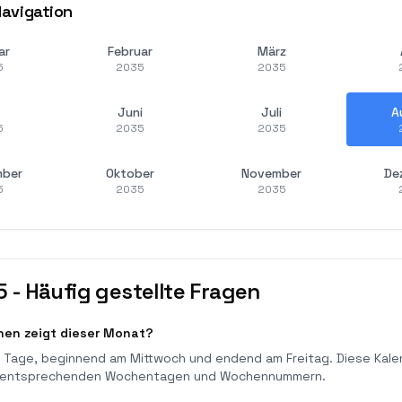
avigation
ar
Februar
März
5
2035
2035
Juni
Juli
A
5
2035
2035
mber
Oktober
November
De
5
2035
2035
5
-
Häufig gestellte Fragen
nen zeigt dieser Monat?
 Tage, beginnend am Mittwoch und endend am Freitag. Diese Kale
ren entsprechenden Wochentagen und Wochennummern.