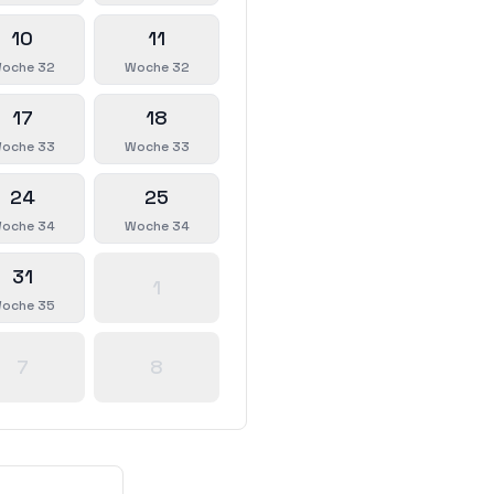
10
11
oche 32
Woche 32
17
18
oche 33
Woche 33
24
25
oche 34
Woche 34
31
1
oche 35
7
8