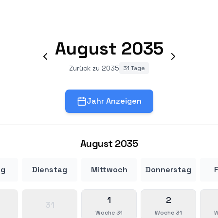
August
2035
Zurück zu 2035
31 Tage
Jahr Anzeigen
August
2035
ag
Dienstag
Mittwoch
Donnerstag
F
1
2
31
Woche 31
Woche 31
W