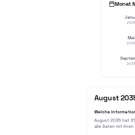
Monat N
Janu
203
Mai
203
Septe
203
August
203
Welche Informatio
August 2035 hat 31
alle Daten mit ih