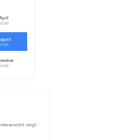
April
2035
ugust
2035
zember
2035
nderansicht zeigt