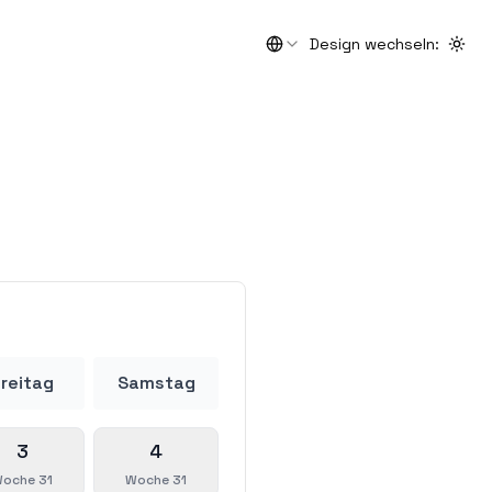
Design wechseln
:
Togg
reitag
Samstag
3
4
oche 31
Woche 31