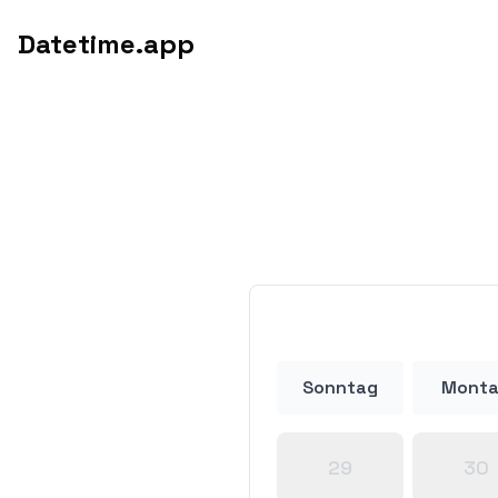
Datetime.app
Sonntag
Mont
29
30