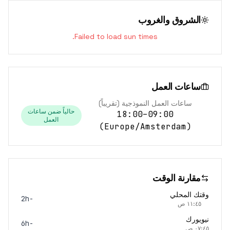
الشروق والغروب
Failed to load sun times.
ساعات العمل
ساعات العمل النموذجية (تقريباً)
حالياً ضمن ساعات
09:00–18:00
العمل
)
Europe/Amsterdam
(
مقارنة الوقت
وقتك المحلي
-2h
١١:٤٥ ص
نيويورك
-6h
٠٧:٤٥ ص