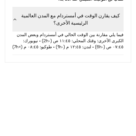
كيف يقارن الوقت في أمستردام مع المدن العالمية
الرئيسية الأخرى؟
فيما يلي مقارنة بين الوقت الحالي في أمستردام وبعض المدن
الكبرى الأخرى: وقتك المحلي: ١١:٤٥ ص (-2h) • نيويورك:
٠٧:٤٥ ص (-6h) • لندن: ١٢:٤٥ م (-1h) • طوكيو: ٠٨:٤٥ م (+7h)