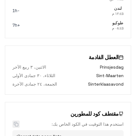
لندن
-1h
١٢:٤٥ م
طوكيو
+7h
٠٨:٤٥ م
العطل القادمة
Prinsjesdag
الاثنين، ٣ ربيع الآخر
Sint-Maarten
الثلاثاء، ٣٠ جمادى الأولى
Sinterklaasavond
الجمعة، ٢٤ جمادى الآخرة
مقتطف كود للمطورين
استخدم هذا التوقيت في الكود الخاص بك: