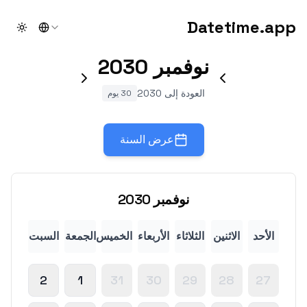
Datetime.app
theme
نوفمبر
2030
العودة إلى 2030
30 يوم
عرض السنة
نوفمبر
2030
الأحد
الاثنين
الثلاثاء
الأربعاء
الخميس
الجمعة
السبت
2
1
31
30
29
28
27