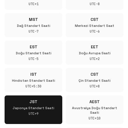
UTC+1
UTC-8
MST
CST
Dağ Standart Saati
Merkezi Standart Saat
UTC-7
UTC-6
EST
EET
Doğu Standart Saati
Doğu Avrupa Saati
UTC-5
UTC+2
IST
CST
Hindistan Standart Saati
Çin Standart Saati
UTC+5:30
UTC+8
JST
AEST
Japonya Standart Saati
Avustralya Doğu Standart
Saati
UTC+9
UTC+10