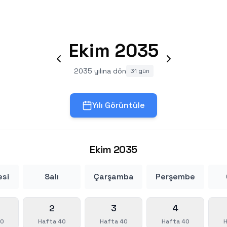
Ekim
2035
2035 yılına dön
31 gün
Yılı Görüntüle
Ekim
2035
esi
Salı
Çarşamba
Perşembe
2
3
4
40
Hafta 40
Hafta 40
Hafta 40
H