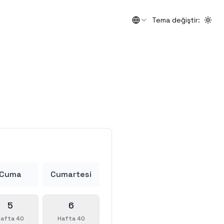
Tema değiştir
:
Togg
Cuma
Cumartesi
5
6
afta 40
Hafta 40