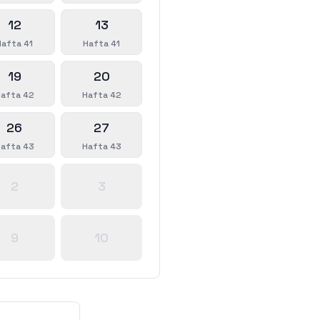
12
13
Hafta 41
Hafta 41
19
20
afta 42
Hafta 42
26
27
afta 43
Hafta 43
2
3
9
10