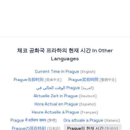
체코 공화국 프라하의 현재 시간
in Other
Languages
Current Time in Prague
(
English
)
Prague当前时间
Prague當前時間
(
简体中文
)
(
繁體中文
)
الوقت الحالي في Prague
(
العربية
)
Aktuelle Zeit in Prague
(
Deutsch
)
Hora Actual en Prague
(
Español
)
Heure Actuelle à Prague
(
Français
)
Prague में वर्तमान समय
Ora attuale a Prague
(
हिन्दी
)
(
Italiano
)
Pragueの現在時刻
Prague의 현재 시간
(
日本語
)
(
한국어
)