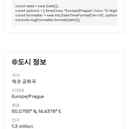
const date = new Date();

const options = { timeZone: "Europe/Prague", hour: "2-digit", minute:
const formatter = new Intl.DateTimeFormat('en-US', options);

console.log(formatter.format(date));
도시 정보
국가
체코 공화국
시간대
Europe/Prague
좌표
50.0755° N, 14.4378° E
인구
1.3 million