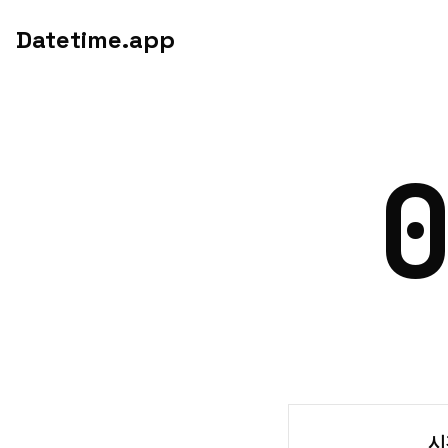
Datetime.app
시