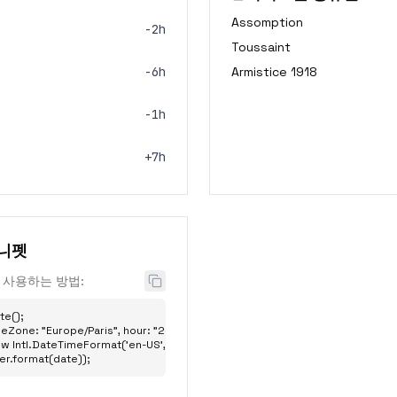
Assomption
-2h
Toussaint
-6h
Armistice 1918
-1h
+7h
스니펫
 사용하는 방법:
e();

eZone: "Europe/Paris", hour: "2-digit", minute: "2-digit" };

w Intl.DateTimeFormat('en-US', options);

er.format(date));