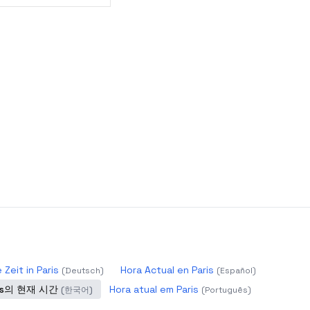
 Zeit in Paris
Hora Actual en Paris
(
Deutsch
)
(
Español
)
ris의 현재 시간
Hora atual em Paris
(
한국어
)
(
Português
)