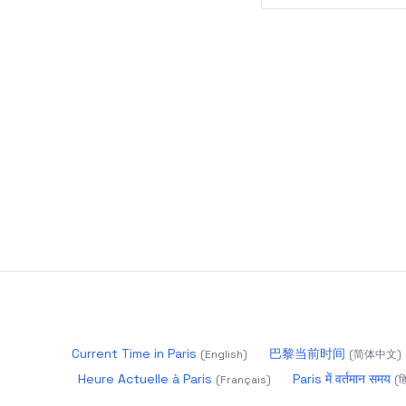
Current Time in Paris
巴黎当前时间
(
English
)
(
简体中文
)
Heure Actuelle à Paris
Paris में वर्तमान समय
(
Français
)
(
हि