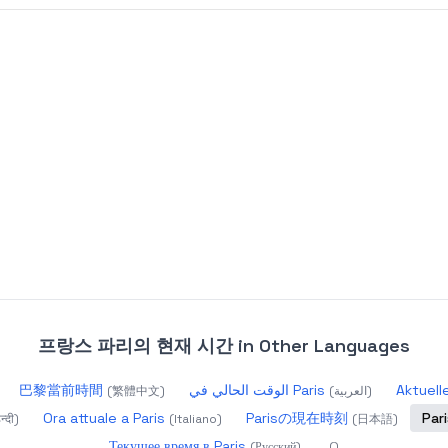
프랑스 파리의 현재 시간
in Other Languages
巴黎當前時間
الوقت الحالي في Paris
Aktuelle
(
繁體中文
)
(
العربية
)
Ora attuale a Paris
Parisの現在時刻
Pa
न्दी
)
(
Italiano
)
(
日本語
)
Текущее время в Paris
(
Русский
)
(
)