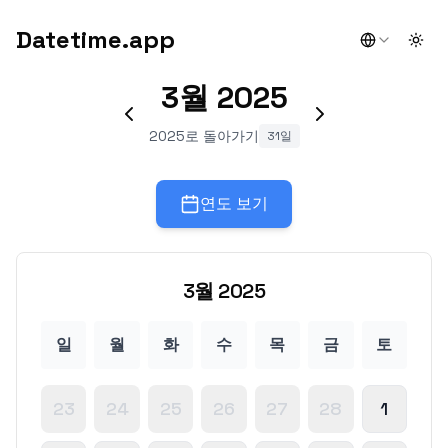
Datetime.app
Togg
3월
2025
2025로 돌아가기
31일
연도 보기
3월
2025
일
월
화
수
목
금
토
23
24
25
26
27
28
1