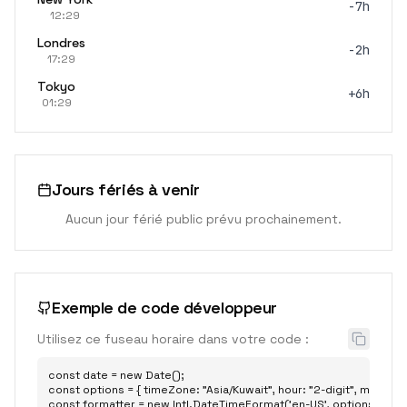
-7h
12:29
Londres
-2h
17:29
Tokyo
+6h
01:29
Jours fériés à venir
Aucun jour férié public prévu prochainement.
Exemple de code développeur
Utilisez ce fuseau horaire dans votre code :
const date = new Date();

const options = { timeZone: "Asia/Kuwait", hour: "2-digit", minute: "2
const formatter = new Intl.DateTimeFormat('en-US', options);
