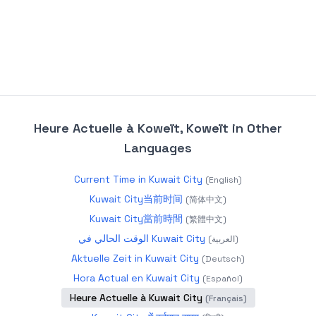
Heure Actuelle à Koweït, Koweït
in Other
Languages
Current Time in Kuwait City
(
English
)
Kuwait City当前时间
(
简体中文
)
Kuwait City當前時間
(
繁體中文
)
الوقت الحالي في Kuwait City
(
العربية
)
Aktuelle Zeit in Kuwait City
(
Deutsch
)
Hora Actual en Kuwait City
(
Español
)
Heure Actuelle à Kuwait City
(
Français
)