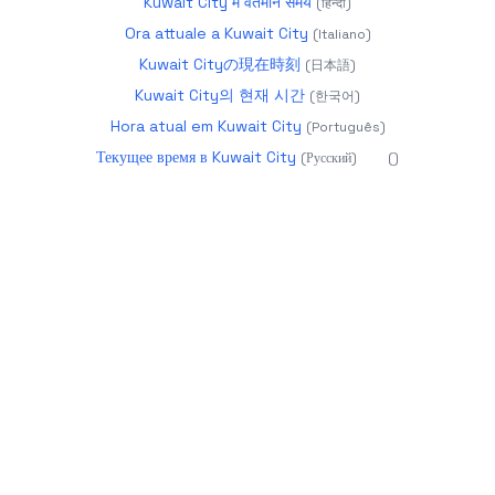
Kuwait City में वर्तमान समय
(
हिन्दी
)
Ora attuale a Kuwait City
(
Italiano
)
Kuwait Cityの現在時刻
(
日本語
)
Kuwait City의 현재 시간
(
한국어
)
Hora atual em Kuwait City
(
Português
)
Текущее время в Kuwait City
(
Русский
)
(
)
2026
datetime.app - Precise World Time
About
Calendar 2025
Glossary
Year Progress
Age
Calculator
Holidays
Timezones
Changelog
more
products
UTC:
16:29:51
Aug 7, 2026