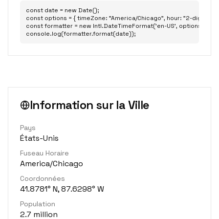
const date = new Date();

const options = { timeZone: "America/Chicago", hour: "2-digit", minu
const formatter = new Intl.DateTimeFormat('en-US', options);

console.log(formatter.format(date));
Information sur la Ville
Pays
États-Unis
Fuseau Horaire
America/Chicago
Coordonnées
41.8781° N, 87.6298° W
Population
2.7 million