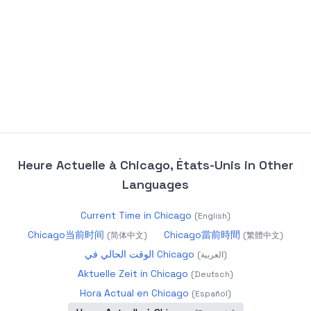
Heure Actuelle à Chicago, États-Unis
in Other
Languages
Current Time in Chicago
(
English
)
Chicago当前时间
Chicago當前時間
(
简体中文
)
(
繁體中文
)
الوقت الحالي في Chicago
(
العربية
)
Aktuelle Zeit in Chicago
(
Deutsch
)
Hora Actual en Chicago
(
Español
)