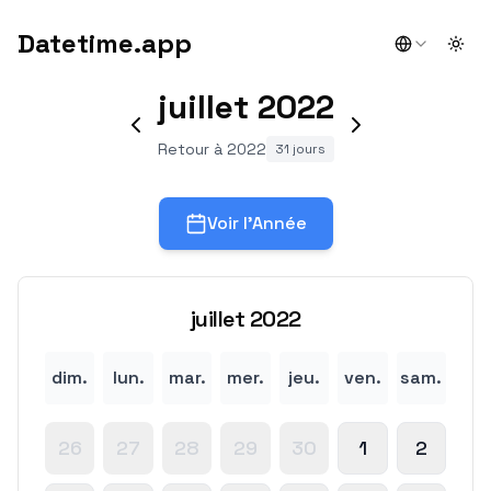
Datetime.app
Togg
juillet
2022
Retour à 2022
31 jours
Voir l'Année
juillet
2022
dim.
lun.
mar.
mer.
jeu.
ven.
sam.
26
27
28
29
30
1
2