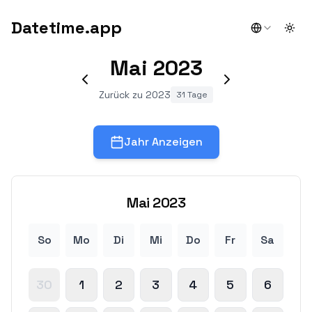
Datetime.app
Togg
Mai
2023
Zurück zu 2023
31 Tage
Jahr Anzeigen
Mai
2023
So
Mo
Di
Mi
Do
Fr
Sa
30
1
2
3
4
5
6