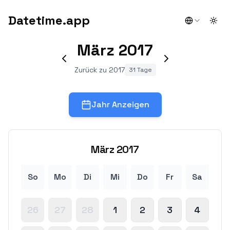
Datetime.app
Togg
März
2017
Zurück zu 2017
31 Tage
Jahr Anzeigen
März
2017
So
Mo
Di
Mi
Do
Fr
Sa
26
27
28
1
2
3
4